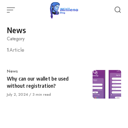
Skip
to
content
News
Category
1
Article
Category
News
Why can our wallet be used
without registration?
Published
July 2, 2024
3 min read
on