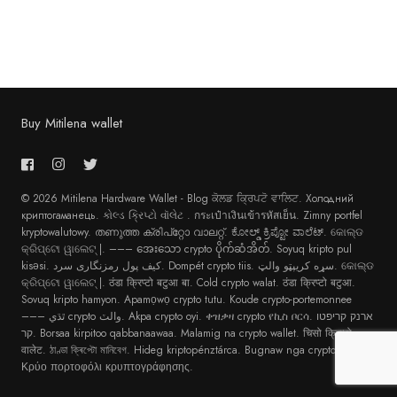
Buy Mitilena wallet
© 2026 Mitilena Hardware Wallet - Blog
ਕੋਲਡ ਕ੍ਰਿਪਟੋ ਵਾਲਿਟ
.
Холодний
криптогаманець
.
કોલ્ડ ક્રિપ્ટો વૉલેટ
.
กระเป๋าเงินเข้ารหัสเย็น
.
Zimny portfel
kryptowalutowy
.
തണുത്ത ക്രിപ്റ്റോ വാലറ്റ്
.
ಕೋಲ್ಡ್ ಕ್ರಿಪ್ಟೋ ವಾಲೆಟ್
.
କୋଲ୍ଡ
କ୍ରିପ୍ଟୋ ୱାଲେଟ୍ |
. –––
အေးသော crypto ပိုက်ဆံအိတ်
.
Soyuq kripto pul
kisəsi
.
کیف پول رمزنگاری سرد
.
Dompét crypto tiis
.
سړه کریپټو والټ
.
କୋଲ୍ଡ
କ୍ରିପ୍ଟୋ ୱାଲେଟ୍ |
.
ठंडा क्रिप्टो बटुआ बा
.
Cold crypto walat
.
ठंडा क्रिप्टो बटुआ
.
Sovuq kripto hamyon
.
Apamọwọ crypto tutu
.
Koude crypto-portemonnee
–––
ٿڌي crypto والٽ
.
Akpa crypto oyi
.
ቀዝቃዛ crypto የኪስ ቦርሳ
.
ארנק קריפטו
קר
.
Borsaa kirpitoo qabbanaawaa
.
Malamig na crypto wallet
.
चिसो क्रिप्टो
वालेट
.
ঠাণ্ডা ক্ৰিপ্টো মানিবেগ
.
Hideg kriptopénztárca
.
Bugnaw nga crypto wallet
.
Κρύο πορτοφόλι κρυπτογράφησης
.